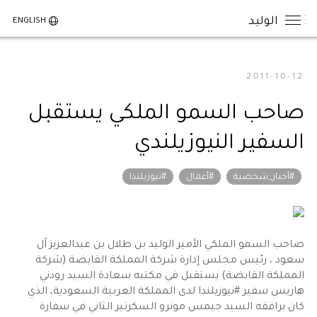
الوليد
ENGLISH
2011-10-12
الوليد عن قرب
صاحب السمو الملكي يستقبل
قصته
السفير النيوزيلندي
نهجه وفلسفته
الأوسمة والجوائز
#أخبار_شخصية
#أعمال
#نيوزيلندا
أخباره الشخصية
أعماله
صاحب السمو الملكي الأمير الوليد بن طلال بن عبدالعزيز آل
سعود ، رئيس مجلس إدارة شركة المملكة القابضة (شركة
نظرة عامة
المملكة القابضة) يستقبل في مكتبه سعادة السيد رودني
الانجازات
هاريس سفير #نيوزيلندا لدى المملكة العربية السعودية، الذي
آخر الأخبار
كان يرافقه السيد جيمس مونرو السكرتير الثاني في سفارة