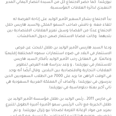
نيوزيلندا. كما حضر الاجتماع كل من السيدة انتصار اليماني المدير
التنفيذي لدائرة العلاقات المؤسسية.
سعيه للإنسانية
بدأ الاجتماع بشكر السفير الأمير الوليد على إتاحة الفرصة له
للقاء معه. و ناقش صاحب السمو الملكي والسيد هاريس خلال
الوليد للإنسانية
الاجتماع عددًا من القضايا وسبل تعزيز العلاقات الاقتصادية بين
آخر الأخبار
بلديهما. وكانت قضايا الاستثمار ضمن جدول المناقشات.
ودعا السيد هاريس الأمير الوليد بن طلال للبحث عن فرص
الاستثمار في البلاد في ضوء استثمارات سموه المختلفة إقليميًا
وعالميًا. في المقابل رحب الأمير الوليد بأفكار السيد هاريس
للاستثمار في نيوزيلندا ، و وعد بدراسة هذه الفرص لتطوير
العلاقات التجارية والاقتصادية بين البلدين. وقال أيضًا أنه يوجد
في الوقت الراهن ما يزيد على 7000 من الطلاب السعوديين الذين
يدرسون في نيوزيلندا ، وأضاف أن المملكة العربية السعودية هي
ثاني أكبر بعثة دبلوماسية في نيوزيلندا.
في مارس 2011 ، رئس الوليد بن طلال مؤسسة الأمير الوليد بن
طلال الخيرية مع نائب الرئيس سمو الأميرة أميرة الطويل للتبرع
بمزيد من مواد الإغاثة اللازمة لضحايا نيو زلزال نيوزيلندا. و تم