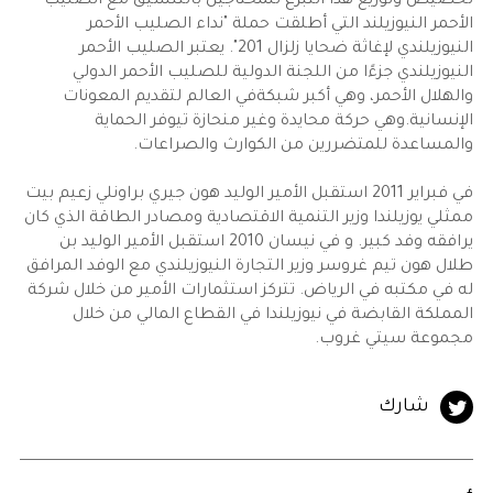
تخصيص وتوزيع هذا التبرع للمحتاجين بالتنسيق مع الصليب
الأحمر النيوزيلند التي أطلقت حملة "نداء الصليب الأحمر
النيوزيلندي لإغاثة ضحايا زلزال 201". يعتبر الصليب الأحمر
النيوزيلندي جزءًا من اللجنة الدولية للصليب الأحمر الدولي
والهلال الأحمر، وهي أكبر شبكةفي العالم لتقديم المعونات
الإنسانية.وهي حركة محايدة وغير منحازة تيوفر الحماية
والمساعدة للمتضررين من الكوارث والصراعات.
في فبراير 2011 استقبل الأمير الوليد هون جيري براونلي زعيم بيت
ممثلي يوزيلندا وزير التنمية الاقتصادية ومصادر الطاقة الذي كان
يرافقه وفد كبير. و في نيسان 2010 استقبل الأمير الوليد بن
طلال هون تيم غروسر وزير التجارة النيوزيلندي مع الوفد المرافق
له في مكتبه في الرياض. تتركز استثمارات الأمير من خلال شركة
المملكة القابضة في نيوزيلندا في القطاع المالي من خلال
مجموعة سيتي غروب.
شارك